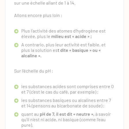
sur une échelle allant de 1 à 14.
Allons encore plus loin :
Plus l’activité des atomes d’hydrogène est
élevée, plus le
milieu est « acide » ;
A contrario, plus leur activité est faible, et
plus la solution es
t dite « basique » ou «
alcaline ».
Sur l’échelle du pH :
les substances acides sont comprises entre 0
et 7 (c’est le cas du café, par exemple) ;
les substances basiques ou alcalines entre 7
et 14 (pensons au bicarbonate de soude) ;
quant au
pH de 7, il est dit « neutre »,
à savoir
qu’il n’est ni acide, ni basique (comme l’eau
pure).