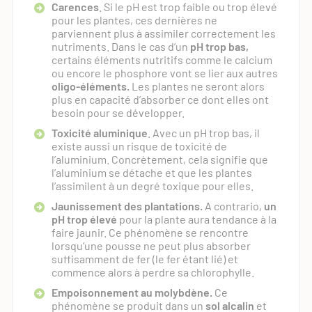
Carences
. Si le pH est trop faible ou trop élevé
pour les plantes, ces dernières ne
parviennent plus à assimiler correctement les
nutriments. Dans le cas d’un
pH trop bas,
certains éléments nutritifs comme le calcium
ou encore le phosphore vont se lier aux autres
oligo-éléments.
Les plantes ne seront alors
plus en capacité d’absorber ce dont elles ont
besoin pour se développer.
Toxicité
aluminique
. Avec un pH trop bas,
il
existe aussi un risque de toxicité de
l’aluminium. Concrètement, cela signifie que
l’aluminium se détache et que les plantes
l’assimilent à un degré toxique pour elles.
Jaunissement des plantations.
A contrario,
un
pH trop élevé
pour la plante aura tendance à la
faire jaunir. Ce phénomène se rencontre
lorsqu’une pousse ne peut plus absorber
suffisamment de fer (le fer étant lié) et
commence alors à perdre sa chlorophylle.
Empoisonnement au molybdène.
Ce
phénomène se produit dans un
sol alcalin
et