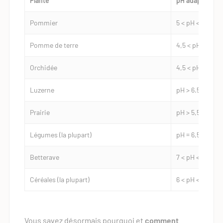
Plante
pH adapté
Pommier
5 < pH < 6,5
Pomme de terre
4,5 < pH < 6
Orchidée
4,5 < pH < 5,5
Luzerne
pH > 6.5
Prairie
pH > 5,5
Légumes (la plupart)
pH = 6,5
Betterave
7 < pH < 7,5
Céréales (la plupart)
6 < pH < 7,5
Vous savez désormais pourquoi et
comment