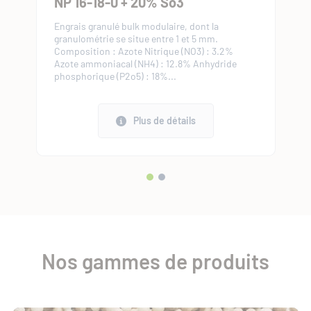
NP 16-18-0 + 20% So3
NP
Engrais granulé bulk modulaire, dont la
Equ
sance
granulométrie se situe entre 1 et 5 mm.
déma
Composition : Azote Nitrique (NO3) : 3.2%
et l
tout
Azote ammoniacal (NH4) : 12.8% Anhydride
Fert
phosphorique (P2o5) : 18%...
type
Plus de détails
Nos gammes de produits