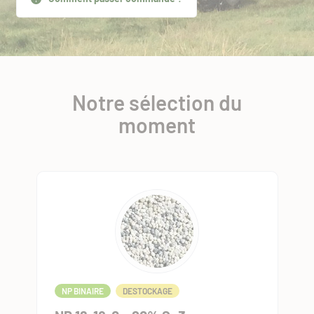
Notre sélection du
moment
NP BINAIRE
DESTOCKAGE
NP