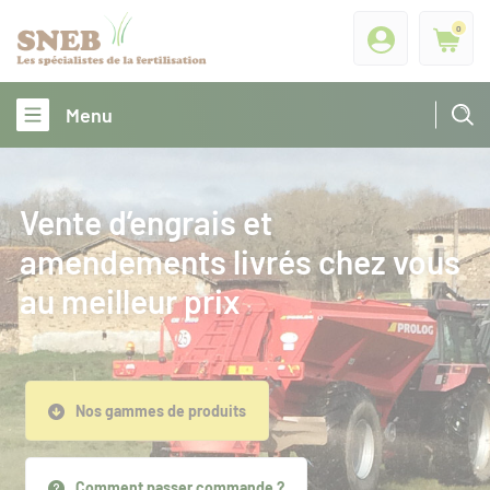
0
Menu
Vente d’engrais et
amendements livrés chez vous
au meilleur prix
Nos gammes de produits
Comment passer commande ?