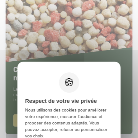
Composez votre formule sur
mesure !
Le SNEB propose de nombreux engrais répondant à la
majorité des besoins agricoles. Si toutefois, vous ne
trouvez pas l'engrais qu'il vous faut, composez-le !
Respect de votre vie privée
Nous utilisons des cookies pour améliorer
votre expérience, mesurer l'audience et
Commencez-maintenant !
proposer des contenus adaptés. Vous
pouvez accepter, refuser ou personnaliser
vos choix.