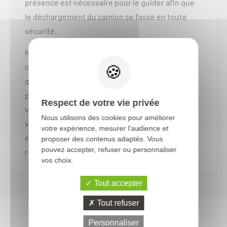
présence est nécessaire pour le guider afin que
le déchargement du camion se fasse en toute
sécurité.
Nous vous demandons de vérifier votre
commande : conformité des produits livrés,
quantité et état du conditionnement. Si un ou
plusieurs conditionnements sont endommagés,
Respect de votre vie privée
vous devez inscrire une réserve sur la lettre de
Nous utilisons des cookies pour améliorer
voiture (CMR). Aucune réclamation ne sera prise
votre expérience, mesurer l'audience et
en compte si vous n'avez pas consigné les
proposer des contenus adaptés. Vous
pouvez accepter, refuser ou personnaliser
réserves sur le CMR.
vos choix.
Tout accepter
Tout refuser
Délai de
Personnaliser