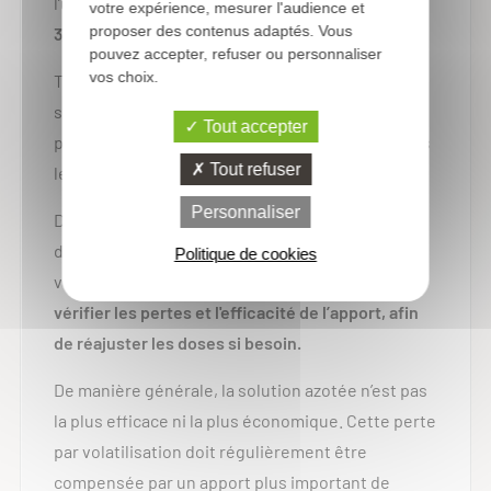
l’utilisation de la solution azotée est adoptée par
votre expérience, mesurer l'audience et
proposer des contenus adaptés. Vous
33% des exploitants de grandes cultures
.
pouvez accepter, refuser ou personnaliser
vos choix.
Toutefois, il a été déterminé que l’efficacité de la
solution azotée est variable, avec en cause une
Tout accepter
perte plus ou moins importante d’ammoniac dans
Tout refuser
les jours qui suivent l’apport.
Personnaliser
Dans ce contexte, il est aujourd’hui recommandé
de suivre la grille d’évaluation du risque de
Politique de cookies
volatilisation ammoniacale du COMIFER pour
vérifier les pertes et l'efficacité de l’apport, afin
de réajuster les doses si besoin.
De manière générale, la solution azotée n’est pas
la plus efficace ni la plus économique. Cette perte
par volatilisation doit régulièrement être
compensée par un apport plus important de