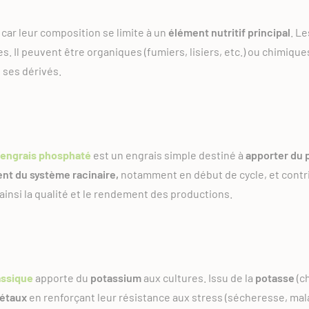
, car leur composition se limite à un
élément nutritif principal
. L
s. Il peuvent être organiques (fumiers, lisiers, etc.) ou chimiques
 ses dérivés.
engrais phosphaté
est un engrais simple destiné à
apporter du 
t du système racinaire,
notamment en début de cycle, et cont
ainsi la qualité et le rendement des productions.
tassique
apporte du
potassium
aux cultures. Issu de la
potasse
(ch
gétaux
en renforçant leur résistance aux stress (sécheresse, mala