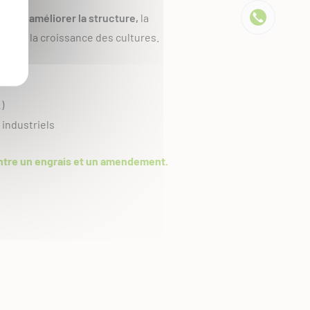
nt d’en
améliorer la structure,
la
able à la croissance des cultures.
)
industriels
entre un engrais et un amendement.