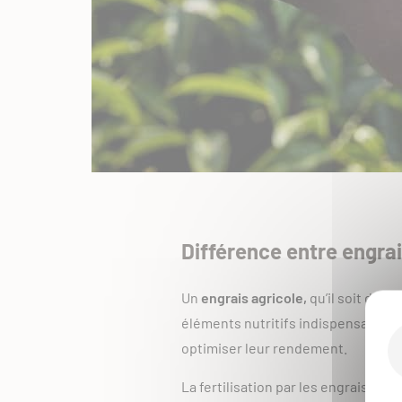
Différence entre engr
Un
engrais agricole,
qu’il soit d’or
éléments nutritifs indispensables à
optimiser leur rendement.
La fertilisation par les engrais a ai