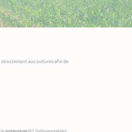
u directement aux cultures afin de
 le
potassium
(K), indispensables