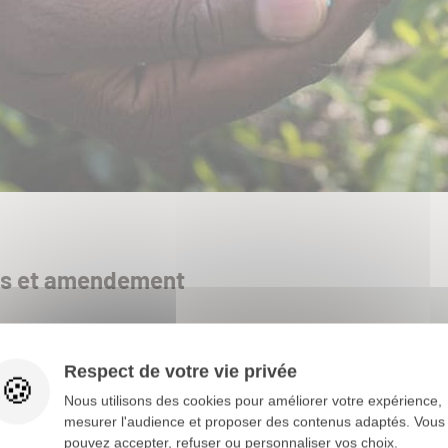
ais et amendement
igine organique ou minérale, a pour fonction principale de
nourrir 
 son développement. Il est utilisé pour corriger une carence, so
Respect de votre vie privée
Nous utilisons des cookies pour améliorer votre expérience,
mesurer l'audience et proposer des contenus adaptés. Vous
nsi un
impact direct sur le développement et la qualité des végét
pouvez accepter, refuser ou personnaliser vos choix.