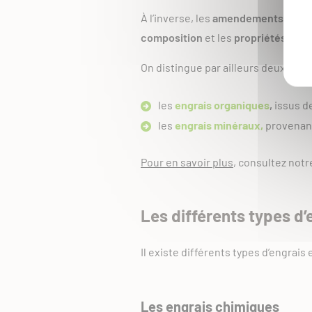
À l’inverse, les
amendements
n’agi
composition
et les
propriétés phy
On distingue par ailleurs deux gran
les
engrais organiques
,
issus de
les
engrais minéraux,
provenant
Pour en savoir plus
,
consultez notre
Les différents types d’
Il existe différents types d’engrais
Les engrais chimiques