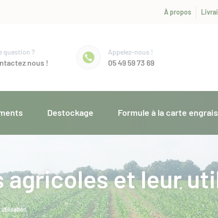
À propos
Livra
 question ?
Appelez-nous !
ntactez nous !
05 49 59 73 69
ments
Destockage
Formule à la carte engrai
 agricoles et leur uti
 utilisation