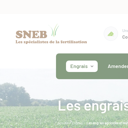
Une
Co
Engrais
Amende
Minéraux
Les engrais
Organique
Accueil
/
Engrais
/
Les engrais agricoles et leur