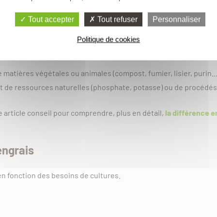
ssent pas directement sur la plante, mais sur le sol. Ils permette
Tout accepter
Tout refuser
Personnaliser
siques
ou
biologiques
, afin de créer un environnement plus favor
Politique de cookies
des catégories d’engrais :
 matières végétales ou animales (compost, fumier, lisier, purin…
 de ressources naturelles (phosphate, potasse) ou de procédés 
 article conseil pour comprendre, plus en détail,
la différence 
engrais
 en fonction des besoins de cultures.