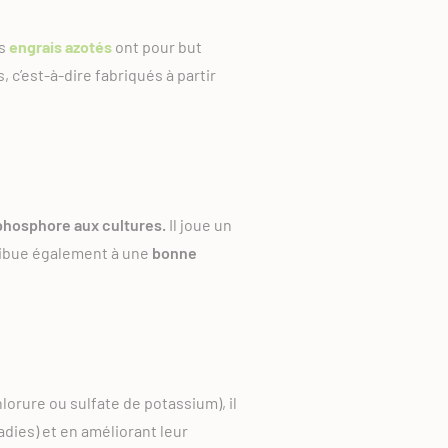
es
engrais azotés
ont pour but
, c’est-à-dire fabriqués à partir
phosphore aux cultures.
Il joue un
ribue également à une
bonne
lorure ou sulfate de potassium), il
dies) et en améliorant leur