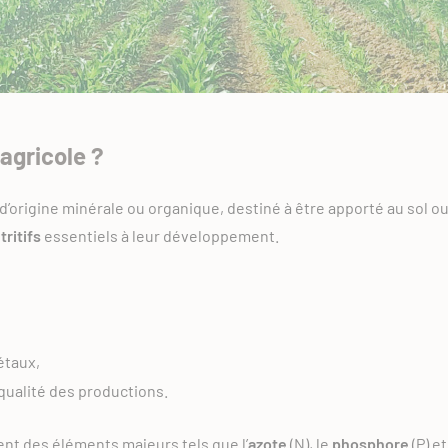
 agricole ?
 d’origine minérale ou organique, destiné à être apporté au sol o
tritifs
essentiels à leur développement.
étaux,
qualité des productions.
nt des éléments majeurs tels que l’
azote
(N), le
phosphore
(P) et