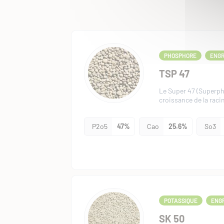
PHOSPHORE
ENGR
TSP 47
Le Super 47 (Superpho
croissance de la racin
P2o5
47%
Cao
25.6%
So3
POTASSIQUE
ENGR
SK 50