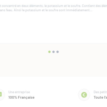
 concentré en deux éléments, le potassium et le soufre. Contient des él
ans l’eau. Ainsi le potassium et le soufre sont immédiatement...
AIS DE FOND
UTILISABLE EN AGRICULTURE BIOLOGIQUE
e 60 est adapté à la fertilisation des cultures exigeantes en potasse (mara
re, vigne). Le potassium est très abondant dans le sol mais peu...
Une entreprise
Des petit
100% Française
Toute l