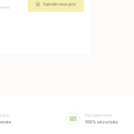
Calculer mon prix
éments
Plus de détails
Calculer mon prix
îchage,
s prix
Des paiements
'année
100% sécurisés