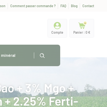
ison
Comment passer commande ?
FAQ
Blog
Contact
0
Compte
Panier : 0 €
s minéral
Cao + 3% Mgo +
 + 2.25% Ferti-