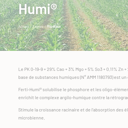
Humi®
Accueil
/
Engrais
/
Minéraux
Le PK 0-19-9 + 29% Cao + 3% Mgo + 5% So3 + 0.11% Zn +
base de substances humiques (N° AMM 1180793) est un 
Ferti-Humi® solubilise le phosphore et les oligo-élémen
enrichit le complexe argilo-humique contre la rétrogr
Stimule la croissance racinaire et de l'absorption des é
microbienne.