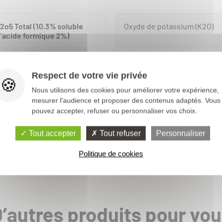
niacal 34% + 30% So3
 34% est un engrais azotée d’action immédiate (forme ammoniacale) et
2o5 Total (10.3% soluble
Oxyde de potassium (K2O)
éique). Forme : Engrais granulé Bulk modulaire Densité :...
l’acide formique 2%)
4
10.7%
So3
30%
Oxyde de Magnésium (Mgo)
Respect de votre vie privée
Nous utilisons des cookies pour améliorer votre expérience,
luble dans l’eau
Zing (Zn)
mesurer l'audience et proposer des contenus adaptés. Vous
pouvez accepter, refuser ou personnaliser vos choix.
%
Tout accepter
Tout refuser
Personnaliser
OCKAGE
20% So3
Politique de cookies
modulaire, dont la granulométrie se situe entre 1 et 5 mm. Composition : 
% Azote ammoniacal (NH4) : 12.8% Anhydride phosphorique (P2o5) : 18%...
18%
So3
20%
’autres produits pour vo