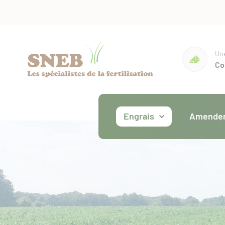
Une
Co
Engrais
Amende
Minéraux
Organique