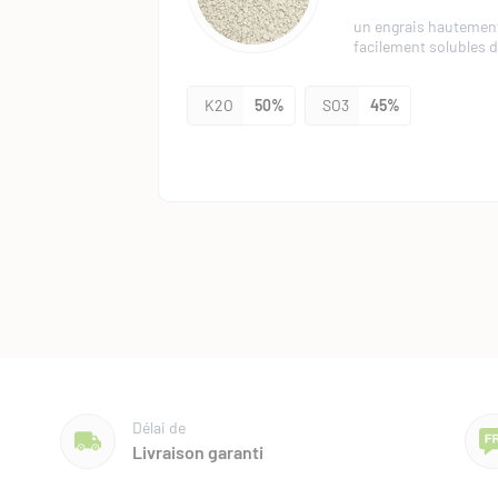
un engrais hautement
facilement solubles d
K2O
50%
SO3
45%
POTASSIQUE
ENGR
KCL 60
Le chlorure de potass
arboriculture fruitiè
K2O
60%
Délai de
Livraison garanti