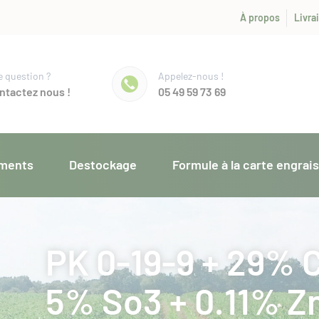
À propos
Livra
 question ?
Appelez-nous !
ntactez nous !
05 49 59 73 69
ments
Destockage
Formule à la carte engrai
PK 0-19-9 + 29% 
5% So3 + 0.11% Zn