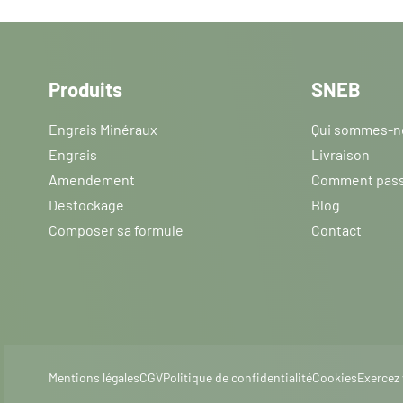
NPK TERNAIRE
Produits
SNEB
NPK 10-10-10 +
Engrais Minéraux
Qui sommes-n
Engrais Bulk granulé
Engrais
Livraison
(NH4) : 10% Anhydride
Amendement
Comment pass
Destockage
NH4
10%
P2o5
10%
Blog
K2o
Composer sa formule
Contact
AZOTÉ SOUFRÉ
Uréique ammo
Mentions légales
CGV
Politique de confidentialité
Cookies
Exercez 
L'uréique ammoniacal